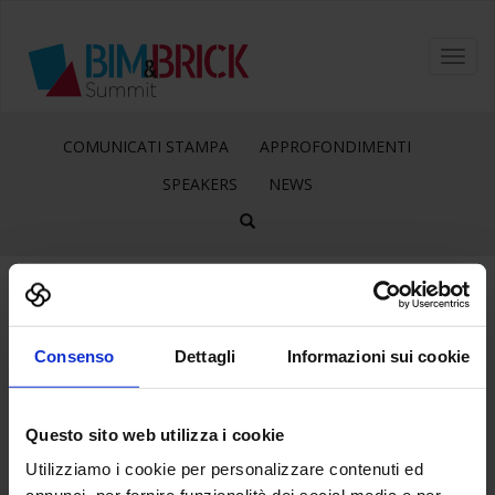
Toggl
navig
COMUNICATI STAMPA
APPROFONDIMENTI
SPEAKERS
NEWS
11
Feb
Consenso
Dettagli
Informazioni sui cookie
TECNICHE-NUOVE
Questo sito web utilizza i cookie
Utilizziamo i cookie per personalizzare contenuti ed