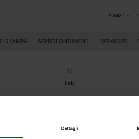
SUMMIT
I STAMPA
APPROFONDIMENTI
SPEAKERS
14
Feb
MICROPHONE
Dettagli