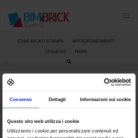
Toggl
navig
COMUNICATI STAMPA
APPROFONDIMENTI
SPEAKERS
NEWS
14
Feb
Consenso
Dettagli
Informazioni sui cookie
IBIMI
Questo sito web utilizza i cookie
Utilizziamo i cookie per personalizzare contenuti ed