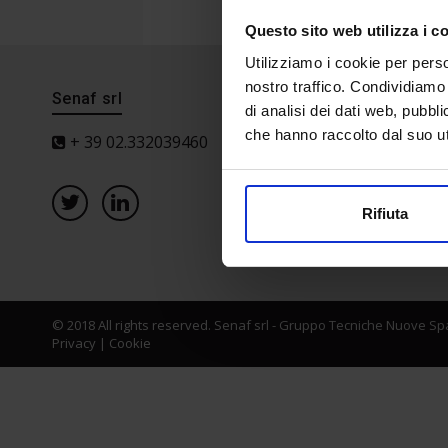
Questo sito web utilizza i c
Utilizziamo i cookie per perso
nostro traffico. Condividiamo 
Senaf srl
Progetto 
di analisi dei dati web, pubbl
che hanno raccolto dal suo uti
+ 39 02.332039460
Rifiuta
© 2018 All rights reserved. Senaf srl - Gruppo Tecniche Nuove Spa
Privacy
|
Cookie