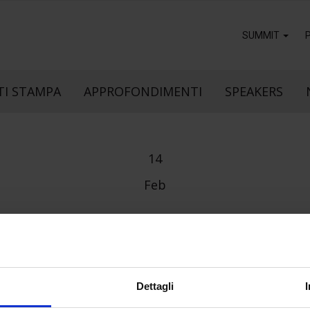
SUMMIT
I STAMPA
APPROFONDIMENTI
SPEAKERS
14
Feb
FEDERCOSTRUZION
Dettagli