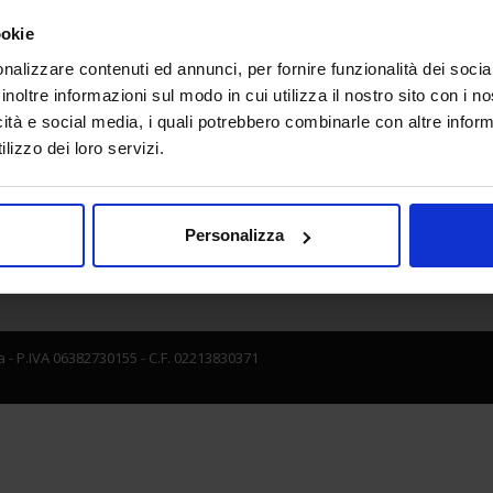
ookie
nalizzare contenuti ed annunci, per fornire funzionalità dei socia
inoltre informazioni sul modo in cui utilizza il nostro sito con i 
e direzione
In collaborazione con
icità e social media, i quali potrebbero combinarle con altre inform
lizzo dei loro servizi.
Personalizza
 - P.IVA 06382730155 - C.F. 02213830371