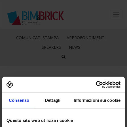
Toggl
navig
COMUNICATI STAMPA
APPROFONDIMENTI
SPEAKERS
NEWS
14
Feb
Consenso
Dettagli
Informazioni sui cookie
DIGITAL&BIM
Questo sito web utilizza i cookie