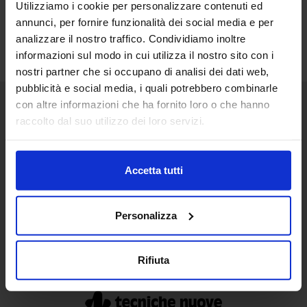
Utilizziamo i cookie per personalizzare contenuti ed
annunci, per fornire funzionalità dei social media e per
analizzare il nostro traffico. Condividiamo inoltre
informazioni sul modo in cui utilizza il nostro sito con i
nostri partner che si occupano di analisi dei dati web,
pubblicità e social media, i quali potrebbero combinarle
con altre informazioni che ha fornito loro o che hanno
raccolto dal suo utilizzo dei loro servizi.
Senaf srl
+ 39 02.332039460
Accetta tutti
Personalizza
Progetto e direzione
Rifiuta