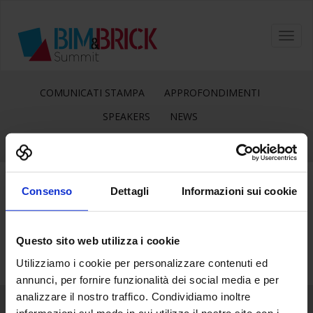
Toggl
navig
COMUNICATI STAMPA
APPROFONDIMENTI
SPEAKERS
NEWS
Consenso
Dettagli
Informazioni sui cookie
17
Giu
Questo sito web utilizza i cookie
Utilizziamo i cookie per personalizzare contenuti ed
annunci, per fornire funzionalità dei social media e per
analizzare il nostro traffico. Condividiamo inoltre
informazioni sul modo in cui utilizza il nostro sito con i