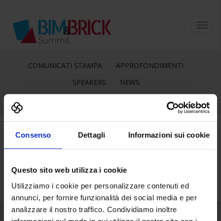
Toggl
navig
COMUNICATI STAMPA
APPROFONDIMENTI
SPEAKERS
NEWS
Consenso
Dettagli
Informazioni sui cookie
27
Mag
Questo sito web utilizza i cookie
Utilizziamo i cookie per personalizzare contenuti ed
annunci, per fornire funzionalità dei social media e per
analizzare il nostro traffico. Condividiamo inoltre
informazioni sul modo in cui utilizza il nostro sito con i