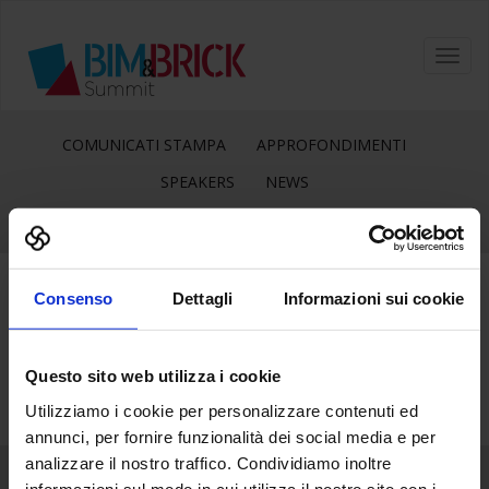
Toggl
navig
COMUNICATI STAMPA
APPROFONDIMENTI
SPEAKERS
NEWS
Consenso
Dettagli
Informazioni sui cookie
27
Mag
Questo sito web utilizza i cookie
Utilizziamo i cookie per personalizzare contenuti ed
annunci, per fornire funzionalità dei social media e per
analizzare il nostro traffico. Condividiamo inoltre
informazioni sul modo in cui utilizza il nostro sito con i