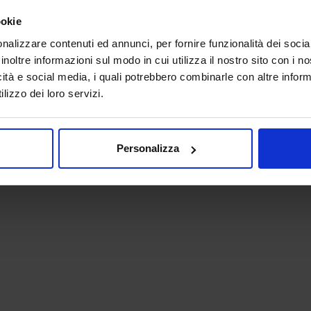
ookie
nalizzare contenuti ed annunci, per fornire funzionalità dei socia
inoltre informazioni sul modo in cui utilizza il nostro sito con i 
icità e social media, i quali potrebbero combinarle con altre inform
lizzo dei loro servizi.
 - P.IVA 06382730155 - C.F. 02213830371
Personalizza