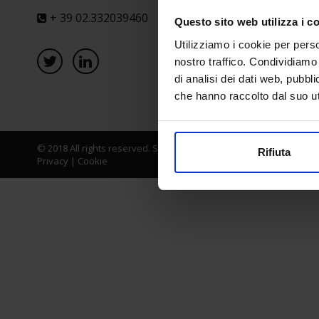
+ 39 02.332039460
Questo sito web utilizza i c
Utilizziamo i cookie per perso
nostro traffico. Condividiamo 
di analisi dei dati web, pubbl
che hanno raccolto dal suo uti
© 2018 All rights reserved. Senaf srl - Gruppo Tecniche Nuove Spa
Rifiuta
Privacy
|
Cookie