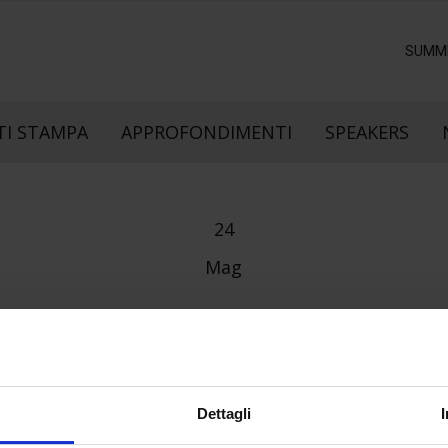
SUMM
I STAMPA
APPROFONDIMENTI
SPEAKERS
24
Mag
Dettagli
e direzione
In collaborazione con