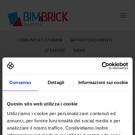
Toggl
navig
COMUNICATI STAMPA
APPROFONDIMENTI
SPEAKERS
NEWS
Consenso
Dettagli
Informazioni sui cookie
14
Mag
Questo sito web utilizza i cookie
Utilizziamo i cookie per personalizzare contenuti ed
annunci, per fornire funzionalità dei social media e per
analizzare il nostro traffico. Condividiamo inoltre
informazioni sul modo in cui utilizza il nostro sito con i