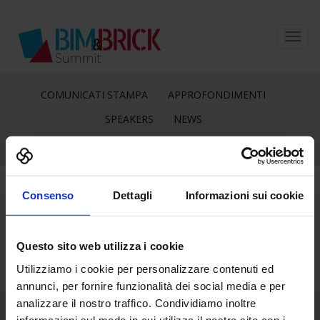
Toggl
navig
COMUNICATI STAMPA
APPROFONDIMENTI
SPEAKERS
NEWS
Consenso
Dettagli
Informazioni sui cookie
11
Mag
Questo sito web utilizza i cookie
Utilizziamo i cookie per personalizzare contenuti ed
annunci, per fornire funzionalità dei social media e per
analizzare il nostro traffico. Condividiamo inoltre
informazioni sul modo in cui utilizza il nostro sito con i