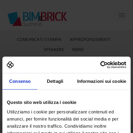
Toggl
navig
COMUNICATI STAMPA
APPROFONDIMENTI
SPEAKERS
NEWS
Consenso
Dettagli
Informazioni sui cookie
25
Feb
Questo sito web utilizza i cookie
Utilizziamo i cookie per personalizzare contenuti ed
annunci, per fornire funzionalità dei social media e per
analizzare il nostro traffico. Condividiamo inoltre
informazioni sul modo in cui utilizza il nostro sito con i