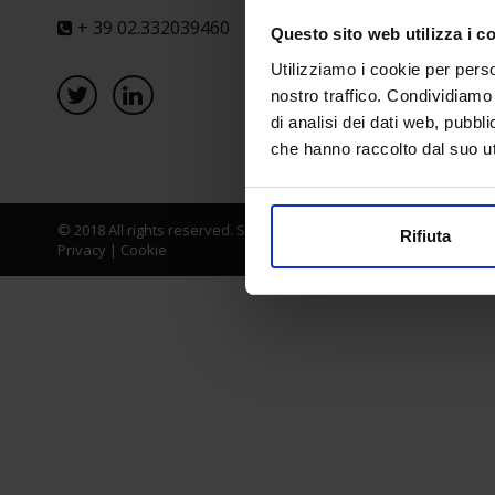
+ 39 02.332039460
Questo sito web utilizza i c
Utilizziamo i cookie per perso
nostro traffico. Condividiamo 
di analisi dei dati web, pubbl
che hanno raccolto dal suo uti
© 2018 All rights reserved. Senaf srl - Gruppo Tecniche Nuove Spa
Rifiuta
Privacy
|
Cookie