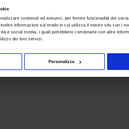
ookie
nalizzare contenuti ed annunci, per fornire funzionalità dei socia
inoltre informazioni sul modo in cui utilizza il nostro sito con i 
icità e social media, i quali potrebbero combinarle con altre inform
lizzo dei loro servizi.
 - P.IVA 06382730155 - C.F. 02213830371
Personalizza