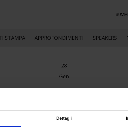
SUMM
I STAMPA
APPROFONDIMENTI
SPEAKERS
28
Gen
Dettagli
e direzione
In collaborazione con