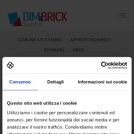
Toggl
navig
COMUNICATI STAMPA
APPROFONDIMENTI
SPEAKERS
NEWS
Consenso
Dettagli
Informazioni sui cookie
7
Gen
Questo sito web utilizza i cookie
Utilizziamo i cookie per personalizzare contenuti ed
annunci, per fornire funzionalità dei social media e per
analizzare il nostro traffico. Condividiamo inoltre
informazioni sul modo in cui utilizza il nostro sito con i