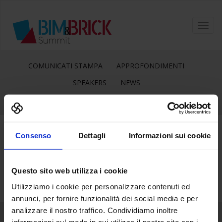
Toggl
navig
COMUNICATI STAMPA
APPROFONDIMENTI
SPEAKERS
NEWS
Consenso
Dettagli
Informazioni sui cookie
11
Dic
Questo sito web utilizza i cookie
Utilizziamo i cookie per personalizzare contenuti ed
annunci, per fornire funzionalità dei social media e per
analizzare il nostro traffico. Condividiamo inoltre
informazioni sul modo in cui utilizza il nostro sito con i