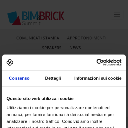
Toggl
navig
COMUNICATI STAMPA
APPROFONDIMENTI
SPEAKERS
NEWS
Consenso
Dettagli
Informazioni sui cookie
24
Nov
Questo sito web utilizza i cookie
Utilizziamo i cookie per personalizzare contenuti ed
annunci, per fornire funzionalità dei social media e per
analizzare il nostro traffico. Condividiamo inoltre
informazioni sul modo in cui utilizza il nostro sito con i