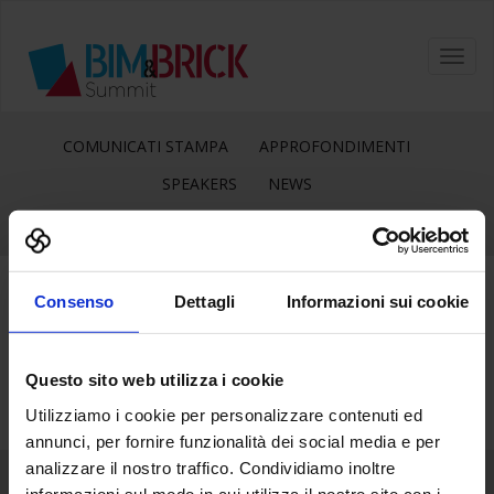
Toggl
navig
COMUNICATI STAMPA
APPROFONDIMENTI
SPEAKERS
NEWS
Consenso
Dettagli
Informazioni sui cookie
12
Nov
Questo sito web utilizza i cookie
Utilizziamo i cookie per personalizzare contenuti ed
annunci, per fornire funzionalità dei social media e per
analizzare il nostro traffico. Condividiamo inoltre
informazioni sul modo in cui utilizza il nostro sito con i