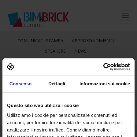
Toggl
navig
COMUNICATI STAMPA
APPROFONDIMENTI
SPEAKERS
NEWS
Consenso
Dettagli
Informazioni sui cookie
23
Ago
Questo sito web utilizza i cookie
Utilizziamo i cookie per personalizzare contenuti ed
annunci, per fornire funzionalità dei social media e per
analizzare il nostro traffico. Condividiamo inoltre
informazioni sul modo in cui utilizza il nostro sito con i