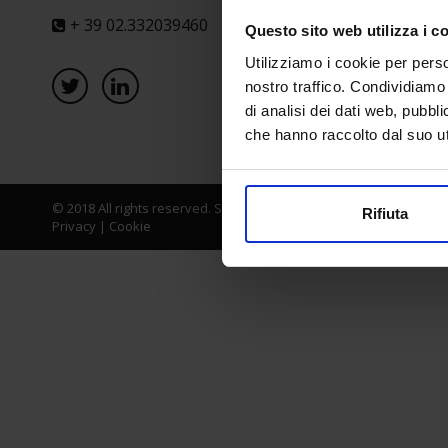
+ 39 02.332039460
Questo sito web utilizza i c
Utilizziamo i cookie per perso
nostro traffico. Condividiamo 
di analisi dei dati web, pubbl
che hanno raccolto dal suo uti
© 2018 All rights reserved. Senaf srl - Gruppo Tecniche Nuove Spa
Rifiuta
Privacy
|
Cookie