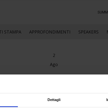
SUMM
I STAMPA
APPROFONDIMENTI
SPEAKERS
2
Ago
Dettagli
e direzione
In collaborazione con