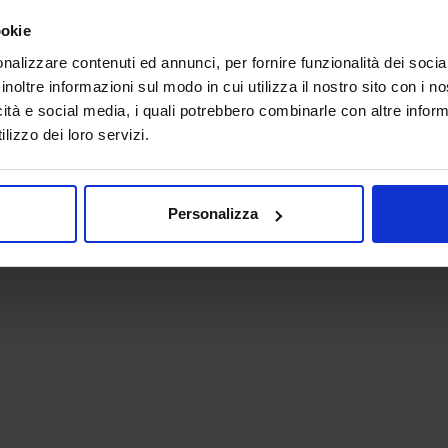
ookie
nalizzare contenuti ed annunci, per fornire funzionalità dei socia
inoltre informazioni sul modo in cui utilizza il nostro sito con i 
icità e social media, i quali potrebbero combinarle con altre inform
lizzo dei loro servizi.
 - P.IVA 06382730155 - C.F. 02213830371
Personalizza