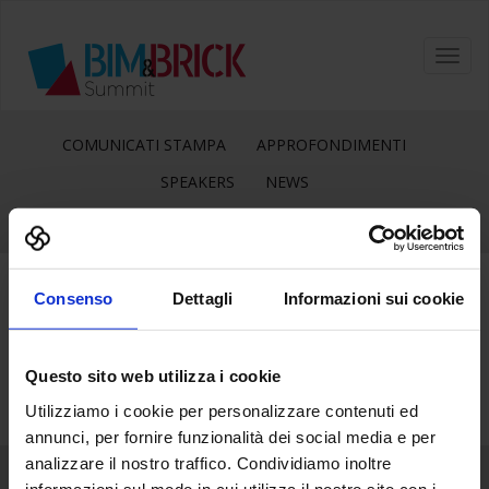
Toggl
navig
COMUNICATI STAMPA
APPROFONDIMENTI
SPEAKERS
NEWS
Consenso
Dettagli
Informazioni sui cookie
23
Giu
Questo sito web utilizza i cookie
Utilizziamo i cookie per personalizzare contenuti ed
annunci, per fornire funzionalità dei social media e per
analizzare il nostro traffico. Condividiamo inoltre
informazioni sul modo in cui utilizza il nostro sito con i