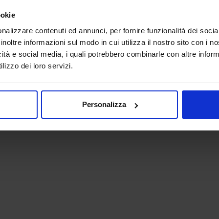
ookie
nalizzare contenuti ed annunci, per fornire funzionalità dei socia
inoltre informazioni sul modo in cui utilizza il nostro sito con i 
icità e social media, i quali potrebbero combinarle con altre inform
lizzo dei loro servizi.
 - P.IVA 06382730155 - C.F. 02213830371
Personalizza