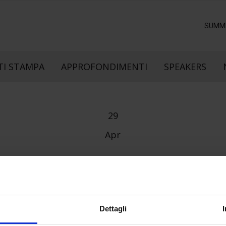
SUMM
I STAMPA
APPROFONDIMENTI
SPEAKERS
29
Apr
Dettagli
e direzione
In collaborazione con