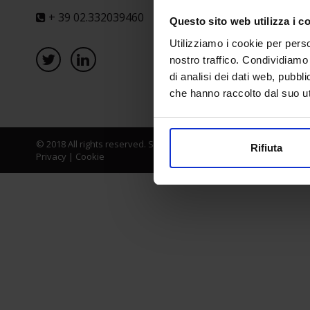
+ 39 02.332039460
Questo sito web utilizza i c
Utilizziamo i cookie per perso
nostro traffico. Condividiamo 
di analisi dei dati web, pubbl
che hanno raccolto dal suo uti
© 2018 All rights reserved. Senaf srl - Gruppo Tecniche Nuove Spa
Rifiuta
Privacy
|
Cookie