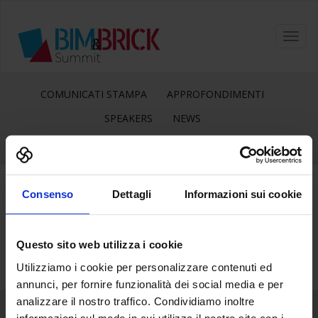
Toggl
navig
COMUNICATI STAMPA
APPROFONDIMENTI
SPEAKERS
NEWS
Consenso
Dettagli
Informazioni sui cookie
1
Apr
Questo sito web utilizza i cookie
Utilizziamo i cookie per personalizzare contenuti ed
annunci, per fornire funzionalità dei social media e per
analizzare il nostro traffico. Condividiamo inoltre
informazioni sul modo in cui utilizza il nostro sito con i