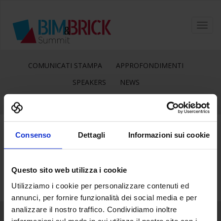
Toggl
navig
COMUNICATI STAMPA
APPROFONDIMENTI
SPEAKERS
NEWS
Consenso
Dettagli
Informazioni sui cookie
1
Gen
Questo sito web utilizza i cookie
Utilizziamo i cookie per personalizzare contenuti ed
annunci, per fornire funzionalità dei social media e per
analizzare il nostro traffico. Condividiamo inoltre
informazioni sul modo in cui utilizza il nostro sito con i