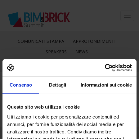
Toggl
navig
COMUNICATI STAMPA
APPROFONDIMENTI
SPEAKERS
NEWS
Consenso
Dettagli
Informazioni sui cookie
27
Ago
Questo sito web utilizza i cookie
Utilizziamo i cookie per personalizzare contenuti ed
annunci, per fornire funzionalità dei social media e per
analizzare il nostro traffico. Condividiamo inoltre
informazioni sul modo in cui utilizza il nostro sito con i