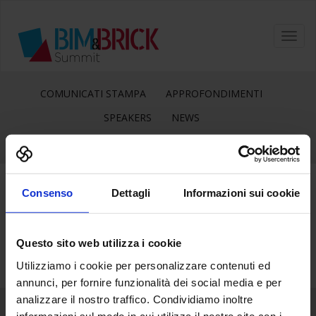
Toggl
navig
COMUNICATI STAMPA
APPROFONDIMENTI
SPEAKERS
NEWS
Consenso
Dettagli
Informazioni sui cookie
29
Lug
Questo sito web utilizza i cookie
Utilizziamo i cookie per personalizzare contenuti ed
annunci, per fornire funzionalità dei social media e per
analizzare il nostro traffico. Condividiamo inoltre
informazioni sul modo in cui utilizza il nostro sito con i