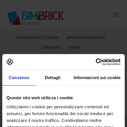
Toggl
navig
COMUNICATI STAMPA
APPROFONDIMENTI
SPEAKERS
NEWS
Consenso
Dettagli
Informazioni sui cookie
28
Giu
Questo sito web utilizza i cookie
Utilizziamo i cookie per personalizzare contenuti ed
annunci, per fornire funzionalità dei social media e per
analizzare il nostro traffico. Condividiamo inoltre
informazioni sul modo in cui utilizza il nostro sito con i