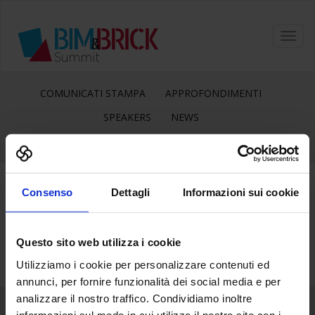
Toggl
navig
COMUNICATI STAMPA
APPROFONDIMENTI
SPEAKERS
NEWS
Consenso
Dettagli
Informazioni sui cookie
19
Mar
Questo sito web utilizza i cookie
Utilizziamo i cookie per personalizzare contenuti ed
annunci, per fornire funzionalità dei social media e per
analizzare il nostro traffico. Condividiamo inoltre
informazioni sul modo in cui utilizza il nostro sito con i