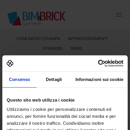
Toggl
navig
COMUNICATI STAMPA
APPROFONDIMENTI
SPEAKERS
NEWS
Consenso
Dettagli
Informazioni sui cookie
14
Mar
Questo sito web utilizza i cookie
Utilizziamo i cookie per personalizzare contenuti ed
annunci, per fornire funzionalità dei social media e per
analizzare il nostro traffico. Condividiamo inoltre
informazioni sul modo in cui utilizza il nostro sito con i