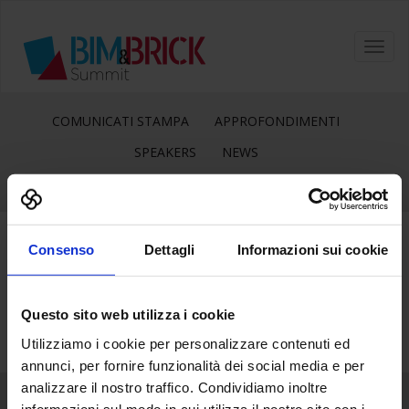
Toggl
navig
COMUNICATI STAMPA
APPROFONDIMENTI
SPEAKERS
NEWS
Consenso
Dettagli
Informazioni sui cookie
13
Mar
Questo sito web utilizza i cookie
Utilizziamo i cookie per personalizzare contenuti ed
annunci, per fornire funzionalità dei social media e per
analizzare il nostro traffico. Condividiamo inoltre
informazioni sul modo in cui utilizza il nostro sito con i