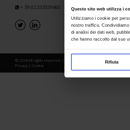
+ 39 02.332039460
Questo sito web utilizza i c
Utilizziamo i cookie per perso
nostro traffico. Condividiamo 
di analisi dei dati web, pubbl
che hanno raccolto dal suo uti
© 2018 All rights reserved. Senaf srl - Gruppo Tecniche Nuove Spa
Rifiuta
Privacy
|
Cookie