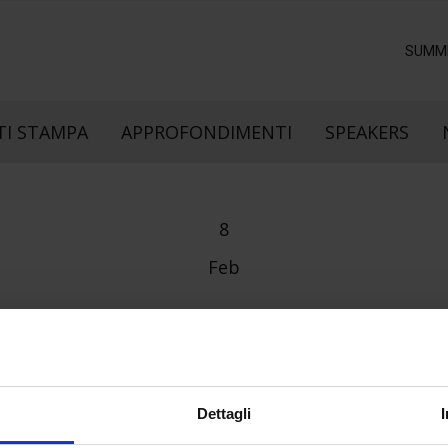
SUMM
I STAMPA
APPROFONDIMENTI
SPEAKERS
8
Feb
Dettagli
e direzione
In collaborazione con