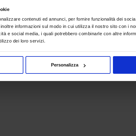
ookie
nalizzare contenuti ed annunci, per fornire funzionalità dei socia
inoltre informazioni sul modo in cui utilizza il nostro sito con i 
icità e social media, i quali potrebbero combinarle con altre inform
lizzo dei loro servizi.
 - P.IVA 06382730155 - C.F. 02213830371
Personalizza