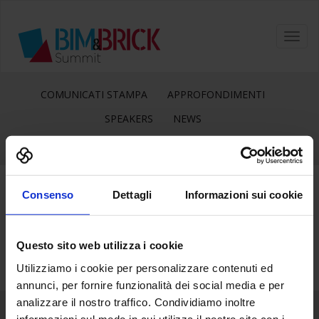
Toggl
navig
COMUNICATI STAMPA
APPROFONDIMENTI
SPEAKERS
NEWS
Consenso
Dettagli
Informazioni sui cookie
15
Gen
Questo sito web utilizza i cookie
Utilizziamo i cookie per personalizzare contenuti ed
annunci, per fornire funzionalità dei social media e per
analizzare il nostro traffico. Condividiamo inoltre
informazioni sul modo in cui utilizza il nostro sito con i