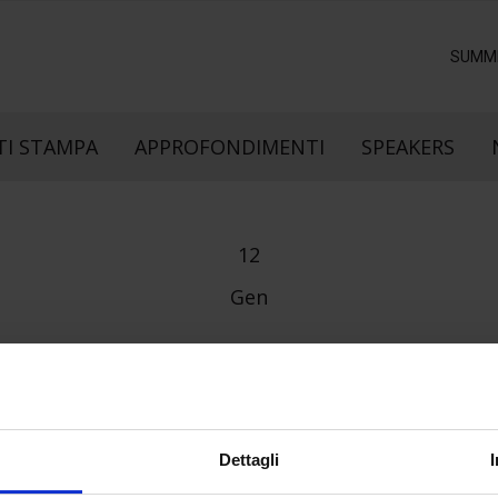
SUMM
I STAMPA
APPROFONDIMENTI
SPEAKERS
12
Gen
Dettagli
e direzione
In collaborazione con