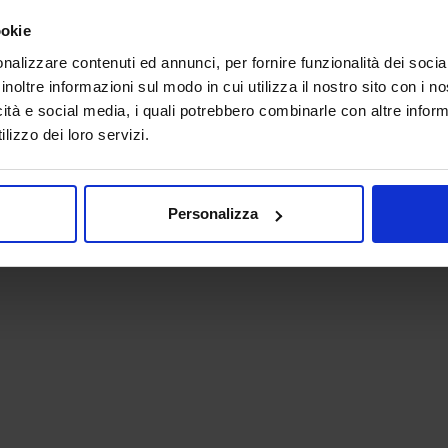
ookie
nalizzare contenuti ed annunci, per fornire funzionalità dei socia
inoltre informazioni sul modo in cui utilizza il nostro sito con i 
icità e social media, i quali potrebbero combinarle con altre inform
lizzo dei loro servizi.
 - P.IVA 06382730155 - C.F. 02213830371
Personalizza