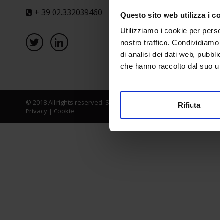
+ 39 02.332039460
Questo sito web utilizza i c
Utilizziamo i cookie per perso
nostro traffico. Condividiamo 
di analisi dei dati web, pubbl
che hanno raccolto dal suo uti
© 2018 All rights reserved. Senaf srl - Gruppo Tecniche Nuove Spa
Rifiuta
Privacy
|
Cookie