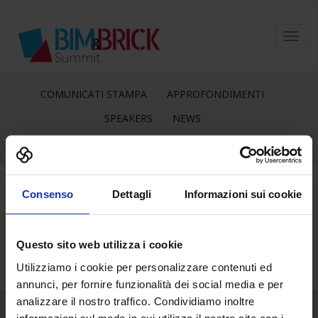
Toggl
navig
COMUNICATI STAMPA
APPROFONDIMENTI
SPEAKERS
NEWS
Consenso
Dettagli
Informazioni sui cookie
11
Gen
Questo sito web utilizza i cookie
Utilizziamo i cookie per personalizzare contenuti ed
annunci, per fornire funzionalità dei social media e per
analizzare il nostro traffico. Condividiamo inoltre
informazioni sul modo in cui utilizza il nostro sito con i