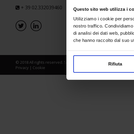
+ 39 02.332039460
Questo sito web utilizza i c
Utilizziamo i cookie per perso
nostro traffico. Condividiamo 
di analisi dei dati web, pubbl
che hanno raccolto dal suo uti
© 2018 All rights reserved. Senaf srl - Gruppo Tecniche Nuove Spa
Rifiuta
Privacy
|
Cookie