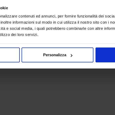
ookie
nalizzare contenuti ed annunci, per fornire funzionalità dei socia
inoltre informazioni sul modo in cui utilizza il nostro sito con i 
icità e social media, i quali potrebbero combinarle con altre inform
lizzo dei loro servizi.
 - P.IVA 06382730155 - C.F. 02213830371
Personalizza