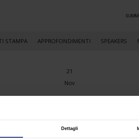
SUMM
I STAMPA
APPROFONDIMENTI
SPEAKERS
21
Nov
Dettagli
e direzione
In collaborazione con