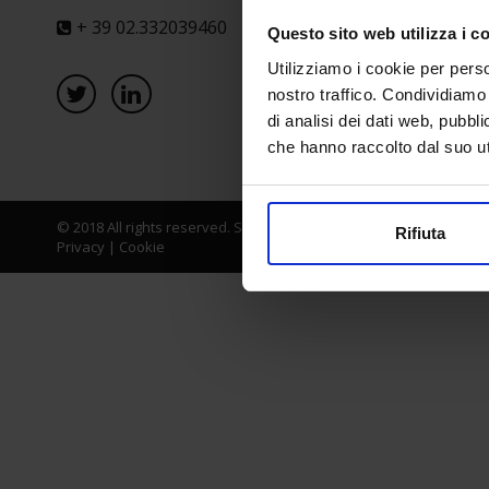
+ 39 02.332039460
Questo sito web utilizza i c
Utilizziamo i cookie per perso
nostro traffico. Condividiamo 
di analisi dei dati web, pubbl
che hanno raccolto dal suo uti
© 2018 All rights reserved. Senaf srl - Gruppo Tecniche Nuove Spa
Rifiuta
Privacy
|
Cookie