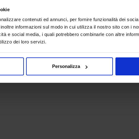
ookie
nalizzare contenuti ed annunci, per fornire funzionalità dei socia
inoltre informazioni sul modo in cui utilizza il nostro sito con i 
icità e social media, i quali potrebbero combinarle con altre inform
lizzo dei loro servizi.
 - P.IVA 06382730155 - C.F. 02213830371
Personalizza