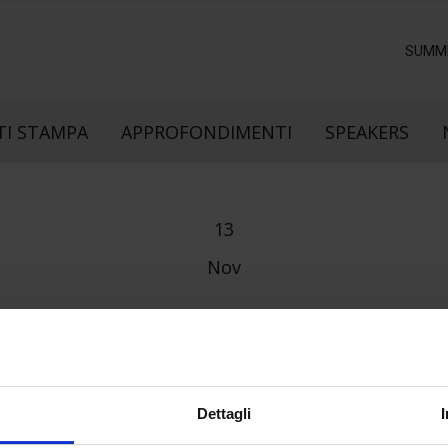
SUMM
I STAMPA
APPROFONDIMENTI
SPEAKERS
13
Nov
Dettagli
e direzione
In collaborazione con