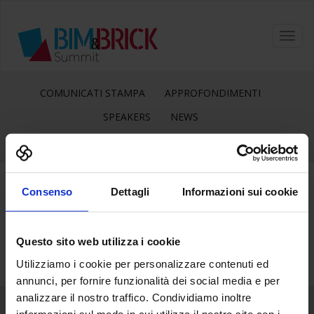
Toggl
navig
COMUNICATI STAMPA
APPROFONDIMENTI
SPEAKERS
NEWS
Consenso
Dettagli
Informazioni sui cookie
24
Ott
Questo sito web utilizza i cookie
Utilizziamo i cookie per personalizzare contenuti ed
annunci, per fornire funzionalità dei social media e per
analizzare il nostro traffico. Condividiamo inoltre
informazioni sul modo in cui utilizza il nostro sito con i