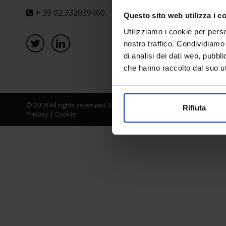
+ 39 02.332039460
Questo sito web utilizza i c
Utilizziamo i cookie per perso
nostro traffico. Condividiamo 
di analisi dei dati web, pubbl
che hanno raccolto dal suo uti
© 2018 All rights reserved. Senaf srl - Gruppo Tecniche Nuove Spa
Rifiuta
Privacy
|
Cookie