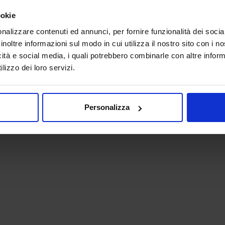
ookie
nalizzare contenuti ed annunci, per fornire funzionalità dei socia
inoltre informazioni sul modo in cui utilizza il nostro sito con i 
icità e social media, i quali potrebbero combinarle con altre inform
lizzo dei loro servizi.
 - P.IVA 06382730155 - C.F. 02213830371
Personalizza