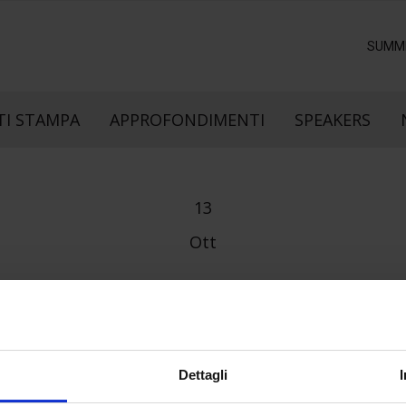
SUMM
I STAMPA
APPROFONDIMENTI
SPEAKERS
13
Ott
Dettagli
e direzione
In collaborazione con