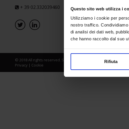
+ 39 02.332039460
Questo sito web utilizza i c
Utilizziamo i cookie per perso
nostro traffico. Condividiamo 
di analisi dei dati web, pubbl
che hanno raccolto dal suo uti
© 2018 All rights reserved. Senaf srl - Gruppo Tecniche Nuove Spa
Rifiuta
Privacy
|
Cookie