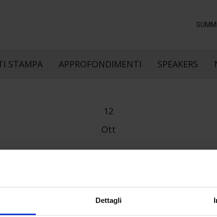
SUMM
I STAMPA
APPROFONDIMENTI
SPEAKERS
12
Ott
Dettagli
e direzione
In collaborazione con