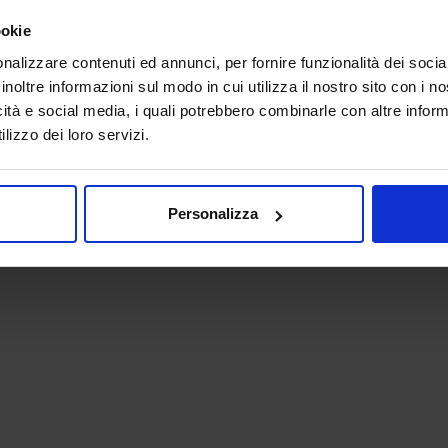
ookie
nalizzare contenuti ed annunci, per fornire funzionalità dei socia
inoltre informazioni sul modo in cui utilizza il nostro sito con i 
icità e social media, i quali potrebbero combinarle con altre inform
lizzo dei loro servizi.
 - P.IVA 06382730155 - C.F. 02213830371
Personalizza