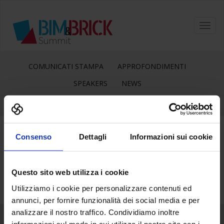
Toggl
navig
COMUNICATI STAMPA
APPROFONDIMENTI
SPEAKERS
NEWS
Consenso
Dettagli
Informazioni sui cookie
21
Set
Questo sito web utilizza i cookie
Utilizziamo i cookie per personalizzare contenuti ed
annunci, per fornire funzionalità dei social media e per
analizzare il nostro traffico. Condividiamo inoltre
informazioni sul modo in cui utilizza il nostro sito con i