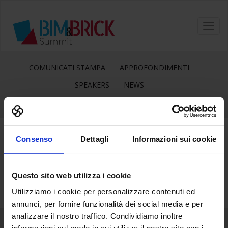
Toggl
navig
COMUNICATI STAMPA
APPROFONDIMENTI
SPEAKERS
NEWS
Consenso
Dettagli
Informazioni sui cookie
15
Mar
Questo sito web utilizza i cookie
Utilizziamo i cookie per personalizzare contenuti ed
annunci, per fornire funzionalità dei social media e per
analizzare il nostro traffico. Condividiamo inoltre
informazioni sul modo in cui utilizza il nostro sito con i