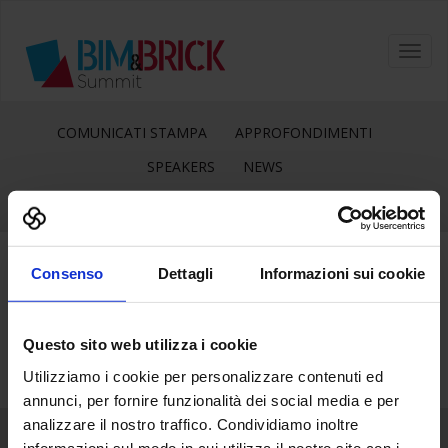
Toggl
navig
COMUNICATI STAMPA
APPROFONDIMENTI
SPEAKERS
NEWS
Consenso
Dettagli
Informazioni sui cookie
19
Gen
Questo sito web utilizza i cookie
Utilizziamo i cookie per personalizzare contenuti ed
annunci, per fornire funzionalità dei social media e per
analizzare il nostro traffico. Condividiamo inoltre
informazioni sul modo in cui utilizza il nostro sito con i