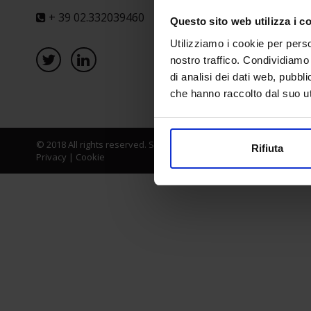
+ 39 02.332039460
Questo sito web utilizza i c
Utilizziamo i cookie per perso
nostro traffico. Condividiamo 
di analisi dei dati web, pubbl
che hanno raccolto dal suo uti
© 2018 All rights reserved. Senaf srl - Gruppo Tecniche Nuove Spa
Rifiuta
Privacy
|
Cookie