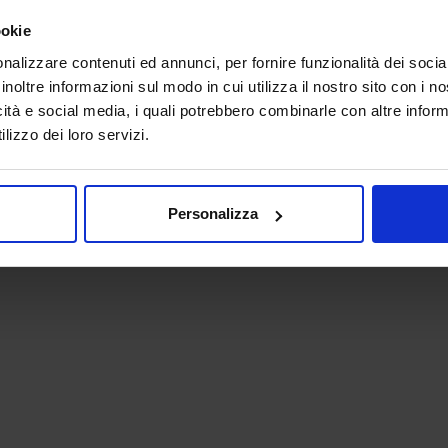
ookie
nalizzare contenuti ed annunci, per fornire funzionalità dei socia
inoltre informazioni sul modo in cui utilizza il nostro sito con i 
icità e social media, i quali potrebbero combinarle con altre inform
lizzo dei loro servizi.
 - P.IVA 06382730155 - C.F. 02213830371
Personalizza