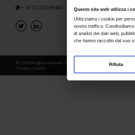
+ 39 02.332039460
Questo sito web utilizza i c
Utilizziamo i cookie per perso
nostro traffico. Condividiamo 
di analisi dei dati web, pubbl
che hanno raccolto dal suo uti
© 2018 All rights reserved. Senaf srl - Gruppo Tecniche Nuove Spa
Rifiuta
Privacy
|
Cookie