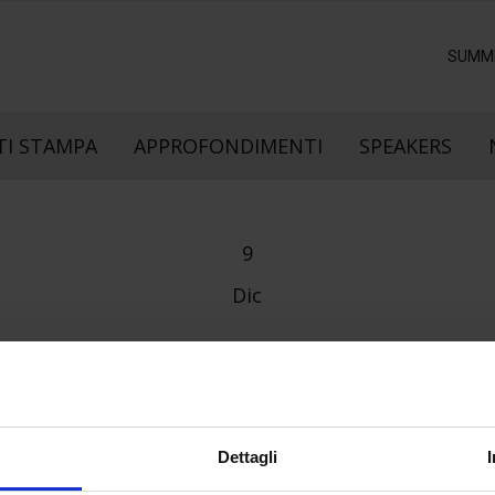
SUMM
I STAMPA
APPROFONDIMENTI
SPEAKERS
9
Dic
Dettagli
e direzione
In collaborazione con