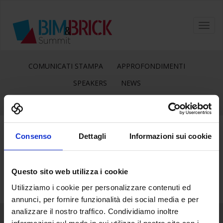
Toggl
navig
COMUNICATI STAMPA
APPROFONDIMENTI
SPEAKERS
NEWS
Consenso
Dettagli
Informazioni sui cookie
15
Nov
Questo sito web utilizza i cookie
Utilizziamo i cookie per personalizzare contenuti ed
annunci, per fornire funzionalità dei social media e per
analizzare il nostro traffico. Condividiamo inoltre
informazioni sul modo in cui utilizza il nostro sito con i