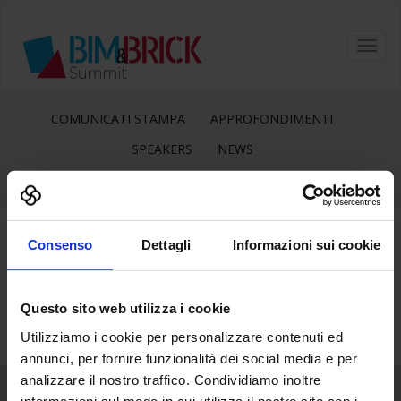
Toggl
navig
COMUNICATI STAMPA
APPROFONDIMENTI
SPEAKERS
NEWS
Consenso
Dettagli
Informazioni sui cookie
30
Ott
Questo sito web utilizza i cookie
Utilizziamo i cookie per personalizzare contenuti ed
annunci, per fornire funzionalità dei social media e per
analizzare il nostro traffico. Condividiamo inoltre
informazioni sul modo in cui utilizza il nostro sito con i