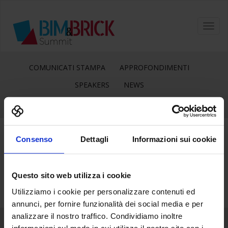
Toggl
navig
COMUNICATI STAMPA
APPROFONDIMENTI
SPEAKERS
NEWS
Consenso
Dettagli
Informazioni sui cookie
20
Set
Questo sito web utilizza i cookie
Utilizziamo i cookie per personalizzare contenuti ed
annunci, per fornire funzionalità dei social media e per
analizzare il nostro traffico. Condividiamo inoltre
informazioni sul modo in cui utilizza il nostro sito con i