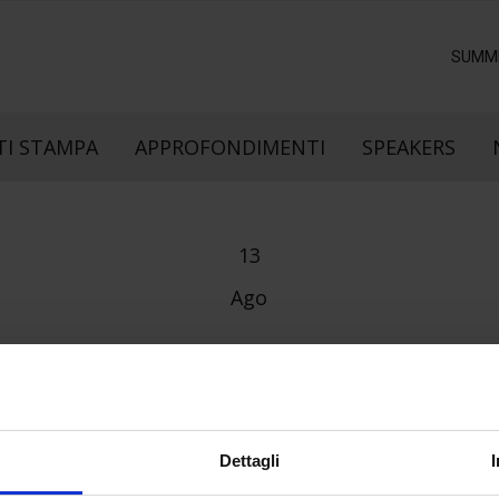
SUMM
I STAMPA
APPROFONDIMENTI
SPEAKERS
13
Ago
Dettagli
e direzione
In collaborazione con