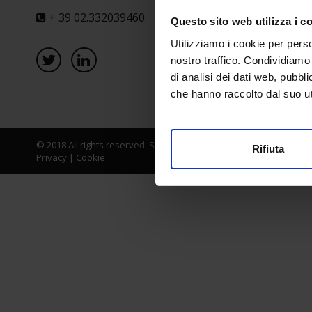
+ 39 02.332039460
Questo sito web utilizza i c
Utilizziamo i cookie per perso
nostro traffico. Condividiamo 
di analisi dei dati web, pubbl
che hanno raccolto dal suo uti
© 2018 All rights reserved. Senaf srl - Gruppo Tecniche Nuove Spa
Rifiuta
Privacy
|
Cookie