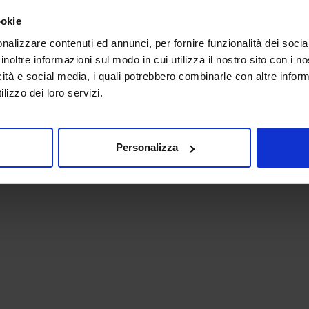
ookie
nalizzare contenuti ed annunci, per fornire funzionalità dei socia
inoltre informazioni sul modo in cui utilizza il nostro sito con i 
icità e social media, i quali potrebbero combinarle con altre inform
lizzo dei loro servizi.
 - P.IVA 06382730155 - C.F. 02213830371
Personalizza