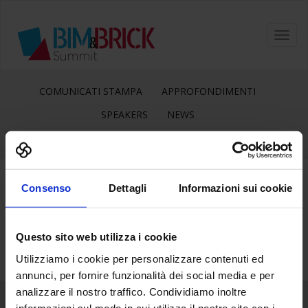
Toggl
navig
COMUNICATI STAMPA
APPROFONDIMENTI
SPEAKERS
NEWS
Consenso
Dettagli
Informazioni sui cookie
11
Lug
Questo sito web utilizza i cookie
Utilizziamo i cookie per personalizzare contenuti ed
annunci, per fornire funzionalità dei social media e per
analizzare il nostro traffico. Condividiamo inoltre
informazioni sul modo in cui utilizza il nostro sito con i