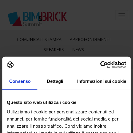
Toggl
navig
COMUNICATI STAMPA
APPROFONDIMENTI
SPEAKERS
NEWS
Consenso
Dettagli
Informazioni sui cookie
8
Lug
Questo sito web utilizza i cookie
Utilizziamo i cookie per personalizzare contenuti ed
annunci, per fornire funzionalità dei social media e per
analizzare il nostro traffico. Condividiamo inoltre
informazioni sul modo in cui utilizza il nostro sito con i