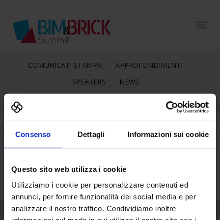
Toggl
navig
COMUNICATI STAMPA
APPROFONDIMENTI
SPEAKERS
NEWS
Consenso
Dettagli
Informazioni sui cookie
30
Giu
Questo sito web utilizza i cookie
Utilizziamo i cookie per personalizzare contenuti ed
annunci, per fornire funzionalità dei social media e per
analizzare il nostro traffico. Condividiamo inoltre
informazioni sul modo in cui utilizza il nostro sito con i